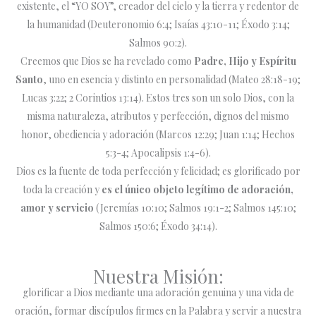
existente, el “YO SOY”, creador del cielo y la tierra y redentor de
la humanidad (Deuteronomio 6:4; Isaías 43:10-11; Éxodo 3:14;
Salmos 90:2).
Creemos que Dios se ha revelado como
Padre, Hijo y Espíritu
Santo
, uno en esencia y distinto en personalidad (Mateo 28:18-19;
Lucas 3:22; 2 Corintios 13:14). Estos tres son un solo Dios, con la
misma naturaleza, atributos y perfección, dignos del mismo
honor, obediencia y adoración (Marcos 12:29; Juan 1:14; Hechos
5:3-4; Apocalipsis 1:4-6).
Dios es la fuente de toda perfección y felicidad; es glorificado por
toda la creación y
es el único objeto legítimo de adoración,
amor y servicio
(Jeremías 10:10; Salmos 19:1-2; Salmos 145:10;
Salmos 150:6; Éxodo 34:14).
Nuestra Misión:
glorificar a Dios mediante una adoración genuina y una vida de
oración, formar discípulos firmes en la Palabra y servir a nuestra