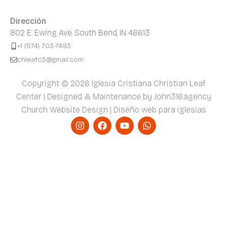
Dirección
802 E. Ewing Ave. South Bend, IN 46613
+1 (574) 703-7493
chleafc3@gmail.com
Copyright © 2026 Iglesia Cristiana Christian Leaf
Center | Designed & Maintenance by John316.agency
Church Website Design | Diseño web para iglesias
I
F
Y
W
n
a
o
h
s
c
u
a
t
e
t
t
a
b
u
s
g
o
b
a
r
o
e
p
a
k
p
m